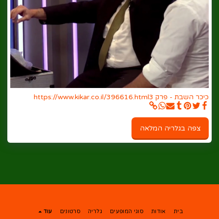
כיכר השבת - פרק 3
https://www.kikar.co.il/396616.html
צפה בגלריה המלאה
בית
אודות
סוגי המופעים
גלריה
סרטונים
עוד