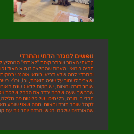
נופשים למגזר הדתי והחרדי
קראתי מאמר שכתב קוסם "לא דתי" הממליץ לכ
תהיה רומאי". האמת שהמלצה זו היא מאוד נכונ
והחרדי: למה שלא תביאו רומאי אוטנטי במקום
ושצריך לשמור על שפה תואמת, וכו', וכו'? כש
שומר תורה ומצוות, יש מקום לדאוג שגם האומן 
שבמשך שעה שלמה יבדר את הקהל שלכם ויגרו
חרדי בן תורה, בלי סיכון של פליטות פה חלילה
לקהל שומר תורה ומצוות. ממה שאני שומע מא
שהאורחים שלכם ירגישו הרבה יותר נוח עם קוס