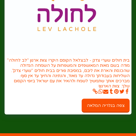
בית חולים שערי צדק - לבצלאל הקוסם היקר! צוות ארגון "לב לחולה"
מודה בשם מאות המאושפזים והמשפחות על השמחה הגדולה
שהכנסת והארת את ליבם, במסיבת פורים בבית חולים "שערי צדק".
השליחות בעבודתך גדולה עד מאוד, והנתינה והחיוך עד אין סוף.
מברכים אותך שתמשיך לשמח ולהאיר את עם ישראל ביופי הקסום
שלך. צוות הארגון!
צפה בגלריה המלאה